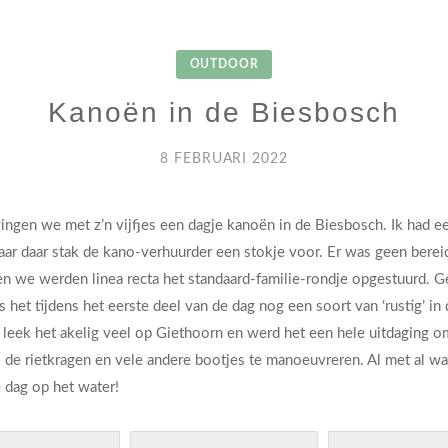
OUTDOOR
Kanoën in de Biesbosch
8 FEBRUARI 2022
gingen we met z’n vijfjes een dagje kanoën in de Biesbosch. Ik had 
maar daar stak de kano-verhuurder een stokje voor. Er was geen berei
n we werden linea recta het standaard-familie-rondje opgestuurd. 
het tijdens het eerste deel van de dag nog een soort van ‘rustig’ in
 leek het akelig veel op Giethoorn en werd het een hele uitdaging o
s de rietkragen en vele andere bootjes te manoeuvreren. Al met al w
 dag op het water!