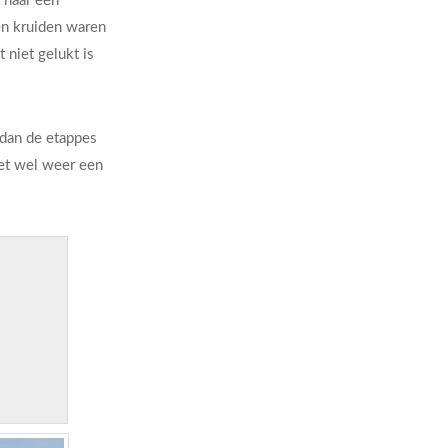
 naar een
 en kruiden waren
 niet gelukt is
 dan de etappes
et wel weer een