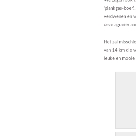
We zagen ook dat
‘plankgas-boer’…
verdwenen en wa
deze agrariër aa
Het zal misschi
van 14 km die w
leuke en mooie 