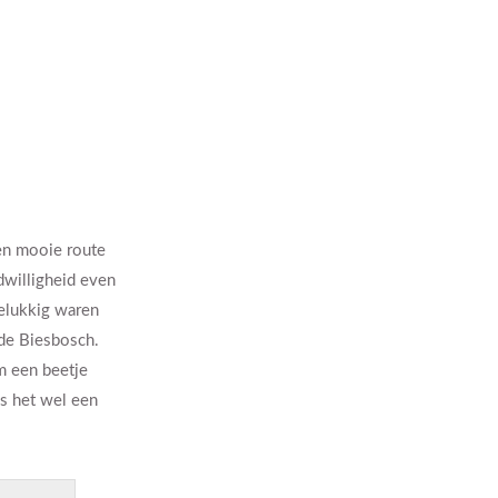
een mooie route
dwilligheid even
Gelukkig waren
 de Biesbosch.
m een beetje
as het wel een