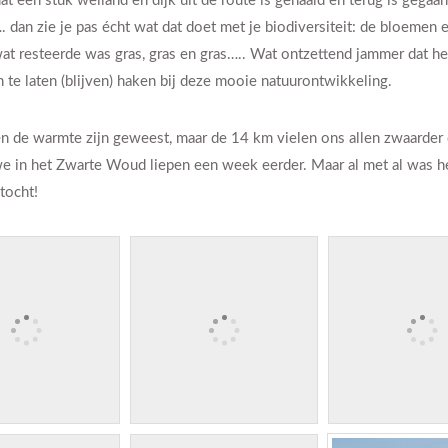
 een stuk weiland en dijk uit de route is gehaald en terug is gegaan
. dan zie je pas écht wat dat doet met je biodiversiteit: de bloemen
t resteerde was gras, gras en gras….. Wat ontzettend jammer dat het
n te laten (blijven) haken bij deze mooie natuurontwikkeling.
en de warmte zijn geweest, maar de 14 km vielen ons allen zwaarder
e in het Zwarte Woud liepen een week eerder. Maar al met al was h
tocht!