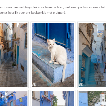
n mooie overnachtingsplek voor twee nachten, met een fijne tuin en een schat
avonds heerlijk voor ons kookte (kip met pruimen).