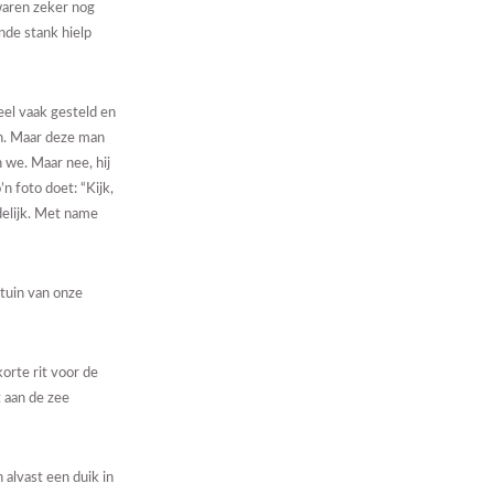
waren zeker nog
nde stank hielp
el vaak gesteld en
en. Maar deze man
 we. Maar nee, hij
n foto doet: “Kijk,
delijk. Met name
 tuin van onze
orte rit voor de
 aan de zee
alvast een duik in