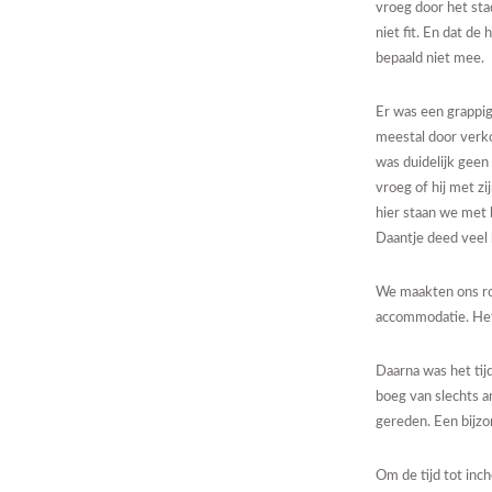
vroeg door het sta
niet fit. En dat d
bepaald niet mee.
Er was een grappi
meestal door verko
was duidelijk geen
vroeg of hij met z
hier staan we met 
Daantje deed veel
We maakten ons ron
accommodatie. Het
Daarna was het tij
boeg van slechts a
gereden. Een bijzo
Om de tijd tot inc