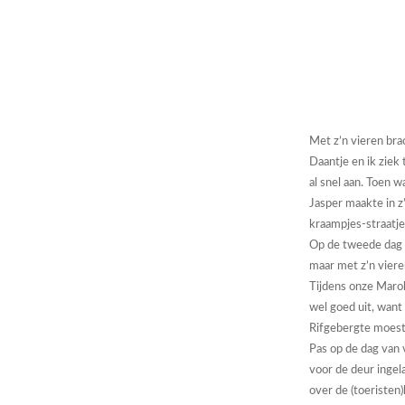
Met z’n vieren bra
Daantje en ik ziek
al snel aan. Toen 
Jasper maakte in z
kraampjes-straatj
Op de tweede dag g
maar met z’n viere
Tijdens onze Maro
wel goed uit, want
Rifgebergte moest
Pas op de dag van 
voor de deur inge
over de (toeristen