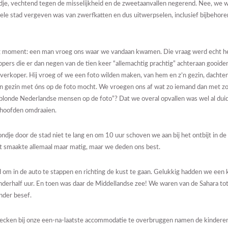
dje, vechtend tegen de misselijkheid en de zweetaanvallen negerend. Nee, we 
e hele stad vergeven was van zwerfkatten en dus uitwerpselen, inclusief bijbehore
g moment: een man vroeg ons waar we vandaan kwamen. Die vraag werd echt he
pers die er dan negen van de tien keer “allemachtig prachtig” achteraan gooid
 verkoper. Hij vroeg of we een foto wilden maken, van hem en z’n gezin, dachten
ijn gezin met óns op de foto mocht. We vroegen ons af wat zo iemand dan met zo’
blonde Nederlandse mensen op de foto”? Dat we overal opvallen was wel al dui
 hoofden omdraaien.
dje door de stad niet te lang en om 10 uur schoven we aan bij het ontbijt in de
 smaakte allemaal maar matig, maar we deden ons best.
d om in de auto te stappen en richting de kust te gaan. Gelukkig hadden we een k
nderhalf uur. En toen was daar de Middellandse zee! We waren van de Sahara tot
nder besef.
hecken bij onze een-na-laatste accommodatie te overbruggen namen de kinderen 