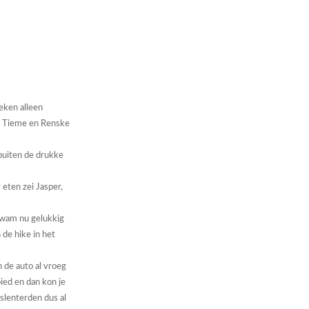
eken alleen
en Tieme en Renske
 buiten de drukke
eten zei Jasper,
kwam nu gelukkig
 de hike in het
 de auto al vroeg
ied en dan kon je
slenterden dus al