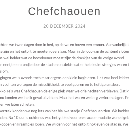
Chefchaouen
20 DECEMBER 2024
chten we twee dagen door in bed, op de wc en boven een emmer. Aanvankelijk l
 te zijn en het ontbijt te moeten overslaan. Maar in de loop van de ochtend slot
was wel helder wat de boosdoener moest zijn: de drankjes van de vorige avond.
’n eentje een rondje door de stad en ontdekte dat er hele leuke steegjes waren
es om.
ingen we ‘s avonds toch maar ergens een klein hapje eten. Het was heel lekker 
n vochten we tegen de misselijkheid: te veel geuren en te heftige smaken.
kko-reis was Chefchaouen de enige plek waar we drie nachten verbleven. Dat 
 nu konden we in elk geval uitzieken. Maar het waren wel erg verloren dagen. En
en we laten schieten.
vertrek konden we nog iets van het blauwe stadje Chefchaouen zien. We hadden
laden. Na 10 uur ‘s ochtends was het gebied voor onze accommodatie wandelgeb
)koppen en kraampjes lopen. We wilden vóór het ontbijt nog even de stad in. We 