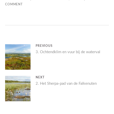
COMMENT
BERICHT
PREVIOUS
Previous
3. Ochtendklim en vuur bij de waterval
NAVIGATIE
post:
NEXT
Next
2. Het Sherpa-pad van de Falkenuten
post: