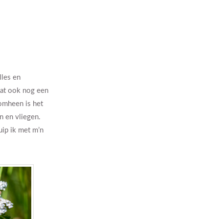
lles en
taat ook nog een
omheen is het
en en vliegen.
uip ik met m’n