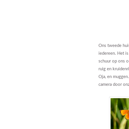
Ons tweede huisj
iedereen. Het is
schuur op ons o
ruig en kruidenr
Oja, en muggen….
camera door onz