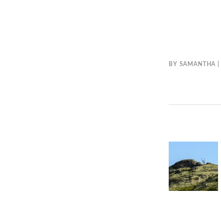
BY
SAMANTHA
BERICH
Previous
NAVIGAT
post: