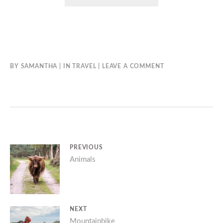
BY
SAMANTHA
IN
TRAVEL
LEAVE A COMMENT
BERICHT
PREVIOUS
Previous
Animals
NAVIGATIE
post:
NEXT
Next
Mountainbike