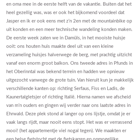
en oma mee in de eerste helft van de vakantie. Buiten dat het
heel gezellig was, was er ook het bijkomend voordeel dat
Jasper en ik er ook eens met z’n 2en met de mountainbike op
uit konden en een meer technische wandeling konden maken.
De eerste week zaten we in Damüls, in het mooiste huisje
ooit: ons houten huis maakte deel uit van een kleine
verzameling huisjes halverwege de berg, met prachtig uitzicht
vanaf een enorm groot balkon. Ons tweede adres in Pfunds in
het Oberinntal was bekend terrein en hadden we opnieuw
uitgezocht vanwege de grote tuin. Van hieruit kun je makkelijk
verschillende kanten op: richting Serfaus, Fiss en Ladis, de
Kaunertalgletsjer of richting Italië. Hierna namen we afscheid
van m’n ouders en gingen wij verder naar ons laatste adres in
Ehrwald. Deze plek stond al langer op ons lijstje, omdat je er
vaak langs rijdt, maar nooit eens stopt. Het was er verrassend
mooi! (het appartementje viel nogal tegen). We maakten er
een helse fietstocht met de fietskarren en onmogelijke