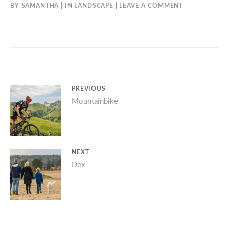
BY
SAMANTHA
IN
LANDSCAPE
LEAVE A COMMENT
BERICHT
PREVIOUS
Previous
Mountainbike
NAVIGATIE
post:
NEXT
Next
Dex
post: