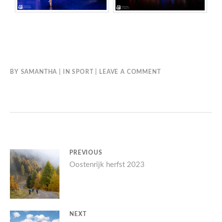
BY
SAMANTHA
IN
SPORT
LEAVE A COMMENT
BERICHT
PREVIOUS
Previous
Oostenrijk herfst 2023
NAVIGATIE
post:
NEXT