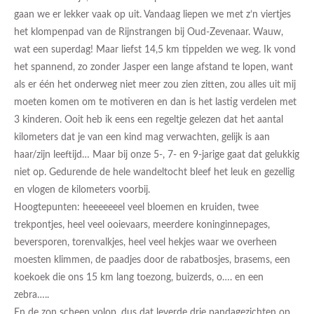
gaan we er lekker vaak op uit. Vandaag liepen we met z’n viertjes
het klompenpad van de Rijnstrangen bij Oud-Zevenaar. Wauw,
wat een superdag! Maar liefst 14,5 km tippelden we weg. Ik vond
het spannend, zo zonder Jasper een lange afstand te lopen, want
als er één het onderweg niet meer zou zien zitten, zou alles uit mij
moeten komen om te motiveren en dan is het lastig verdelen met
3 kinderen. Ooit heb ik eens een regeltje gelezen dat het aantal
kilometers dat je van een kind mag verwachten, gelijk is aan
haar/zijn leeftijd… Maar bij onze 5-, 7- en 9-jarige gaat dat gelukkig
niet op. Gedurende de hele wandeltocht bleef het leuk en gezellig
en vlogen de kilometers voorbij.
Hoogtepunten: heeeeeeel veel bloemen en kruiden, twee
trekpontjes, heel veel ooievaars, meerdere koninginnepages,
beversporen, torenvalkjes, heel veel hekjes waar we overheen
moesten klimmen, de paadjes door de rabatbosjes, brasems, een
koekoek die ons 15 km lang toezong, buizerds, o…. en een
zebra…..
En de zon scheen volop, dus dat leverde drie pandagezichten op.