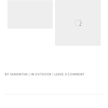
Laat een reactie achter
Het e-mailadres wordt niet gepubliceerd.
Vereiste velden zijn
gemarkeerd met
*
REACTIE
*
NAAM
*