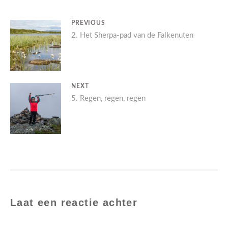
BERICHT
PREVIOUS
Previous
2. Het Sherpa-pad van de Falkenuten
NAVIGATIE
post:
NEXT
Next
5. Regen, regen, regen
post:
Laat een reactie achter