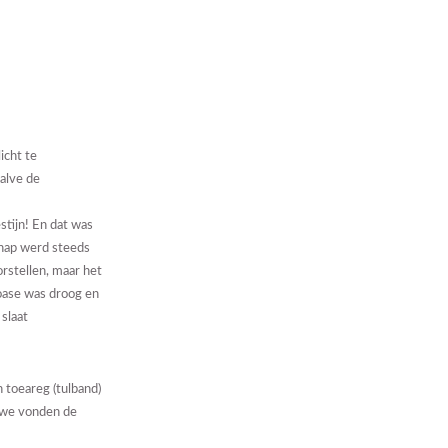
icht te
halve de
stijn! En dat was
chap werd steeds
orstellen, maar het
 oase was droog en
slaat
 toeareg (tulband)
 we vonden de