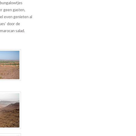
 bungalowtjes
er geen gasten,
el even genieten al
ues’ door de
 marocan salad.