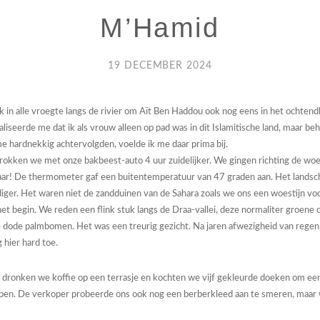
M’Hamid
19 DECEMBER 2024
k in alle vroegte langs de rivier om Aït Ben Haddou ook nog eens in het ochtendl
aliseerde me dat ik als vrouw alleen op pad was in dit Islamitische land, maar be
 hardnekkig achtervolgden, voelde ik me daar prima bij.
trokken we met onze bakbeest-auto 4 uur zuidelijker. We gingen richting de woe
baar! De thermometer gaf een buitentemperatuur van 47 graden aan. Het lands
ndiger. Het waren niet de zandduinen van de Sahara zoals we ons een woestijn vo
het begin. We reden een flink stuk langs de Draa-vallei, deze normaliter groene
 dode palmbomen. Het was een treurig gezicht. Na jaren afwezigheid van regen 
 hier hard toe.
a dronken we koffie op een terrasje en kochten we vijf gekleurde doeken om een
pen. De verkoper probeerde ons ook nog een berberkleed aan te smeren, maar