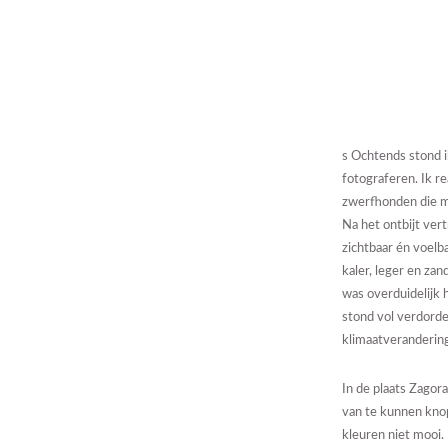
s Ochtends stond i
fotograferen. Ik re
zwerfhonden die me
Na het ontbijt ver
zichtbaar én voel
kaler, leger en za
was overduidelijk 
stond vol verdorde
klimaatverandering
In de plaats Zagor
van te kunnen kno
kleuren niet mooi.