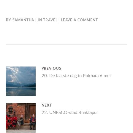
BY
SAMANTHA
IN
TRAVEL
LEAVE A COMMENT
BERICHT
PREVIOUS
Previous
20. De laatste dag in Pokhara 6 mei
NAVIGATIE
post:
NEXT
Next
22. UNESCO-stad Bhaktapur
post: