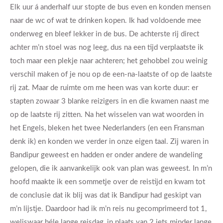
Elk uur á anderhalf uur stopte de bus even en konden mensen
naar de wc of wat te drinken kopen. Ik had voldoende mee
onderweg en bleef lekker in de bus. De achterste rij direct
achter m’n stoel was nog leeg, dus na een tijd verplaatste ik
toch maar een plekje naar achteren; het gehobbel zou weinig
verschil maken of je nou op de een-na-laatste of op de laatste
rij zat. Maar de ruimte om me heen was van korte duur: er
stapten zowaar 3 blanke reizigers in en die kwamen naast me
op de laatste rij zitten. Na het wisselen van wat woorden in
het Engels, bleken het twee Nederlanders (en een Fransman
denk ik) en konden we verder in onze eigen taal. Zij waren in
Bandipur geweest en hadden er onder andere de wandeling
gelopen, die ik aanvankelijk ook van plan was geweest. In m’n
hoofd maakte ik een sommetje over de reistijd en kwam tot
de conclusie dat ik blij was dat ik Bandipur had geskipt van
m’n lijstje. Daardoor had ik m’n reis nu gecomprimeerd tot 1,
weliswaar héle lange reisdag, in plaats van 2 iets minder lange,