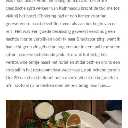
was moe, dus ik vond het allang prima. Door het zotte
chaotische spitsverkeer van Kathmandu bracht de taxi me tot
vlakbij het hotel. Chhiering had er een kamer voor me
gereserveerd naast dezelfde kamer als aan het begin van de
reis. Het was een goede beslissing geweest eerst nog een
nachtje hier te verblijven vóór ik naar Bhaktapur ging, want ik
had echt geen zin gehad nu nog een uur in een taxi te moeten
zitten naar een onbekende plek. Ik dronk koffie bij het
vertrouwde tentje naast het hotel en at dal bath en dronk een
cocktail in het restaurant daar weer naast, ook bekend terrein.
Om 20 uur checkte ik online in op m’n vlucht en begon ik in
m’n hoofd al na te denken over de reis terug naar huis…..