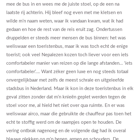
mee de bus in en wees me de juiste stoel, op de een na
laatste rij achterin. Hij bleef nog even met me kletsen en
wilde m’n naam weten, waar ik vandaan kwam, wat ik had
gedaan en hoe de rest van de reis eruit zag. Ondertussen
druppelden er steeds meer mensen de bus binnen: het was
weliswaar een toeristenbus, maar ik was toch echt de enige
toerist; ook veel Nepalezen kozen toch liever voor een iets
comfortabeler manier van reizen op die lange afstanden… ‘íets
comfortabeler’…. Want zéker geen luxe en nog steeds totaal
onvergelijkbaar met zelfs de meest schrale en uitgeleefde
stadsbus in Nederland. Maar ik kon in deze toeristenbus in elk
geval zitten zonder dat m’n knieën geplet werden tegen de
stoel voor me, al hield het niet over qua ruimte. En er was
weliswaar airco, maar die gebruikte de chauffeur pas toen het
echt te stoffig werd om de raampjes open te houden. De
vering ontbrak nagenoeg en de volgende dag had ik overal
blauwe plekken op m’n benen, armen en schouders. De