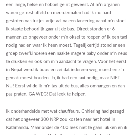
een lange, helse en hobbelige rit geweest. Al m’n organen
waren ge-reshuffeld en meerdermalen had ik me hard
gestoten na stukjes vrije val na een lancering vanaf m’n stoel.
Ik stapte behoorlijk gaar uit de bus. Direct stonden er 6
mannen zo ongeveer onder m’n oksel te roepen of ik een taxi
nodig had en waar ik heen moest. Tegelijkertijd stond er een
groep zwerfkinderen een naakte magere baby onder m’n neus
te drukken en ook om m’n aandacht te vragen. Voor het eerst
in Nepal werd ik boos en zei dat iedereen weg moest en z’n
gemak moest houden. Ja, ik had een taxi nodig, maar NIET
NU! Eerst wilde ik m’n tas uit de bus, alles omhangen en dan
pas praten. GA WEG! Dat leek te helpen.
Ik onderhandelde met wat chauffeurs. Chhiering had gezegd
dat het ongeveer 300 NRP zou kosten naar het hotel in
Kathmandu. Maar onder de 400 leek niet te gaan lukken en ik