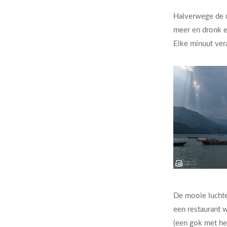
Halverwege de m
meer en dronk e
Elke minuut vera
De mooie luchten
een restaurant 
(een gok met het