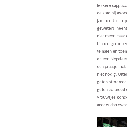
lekkere cappucc
de stad bij avo
jammer. Juist op
geweten! Ineens
niet meer, maar 
binnen geroepen
te halen en toe
en een Nepalees
een praatje met 
niet nodig. Uite
goten stroomden
goten zo breed 
vrouwtjes konde
anders dan dwar