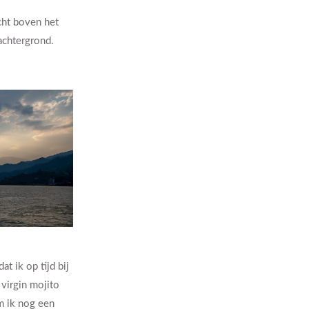
cht boven het
achtergrond.
t ik op tijd bij
virgin mojito
am ik nog een