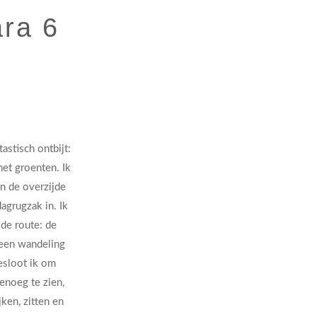
ara 6
astisch ontbijt:
met groenten. Ik
n de overzijde
agrugzak in. Ik
 de route: de
 een wandeling
esloot ik om
enoeg te zien,
ken, zitten en