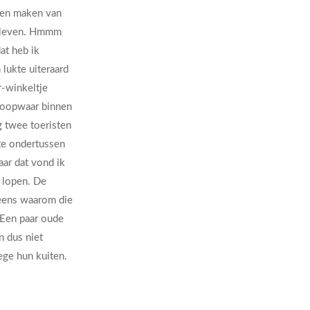
nnen maken van
gebleven. Hmmm
at heb ik
lukte uiteraard
r-winkeltje
 koopwaar binnen
g twee toeristen
kte ondertussen
aar dat vond ik
e lopen. De
neens waarom die
 Een paar oude
 dus niet
ege hun kuiten.