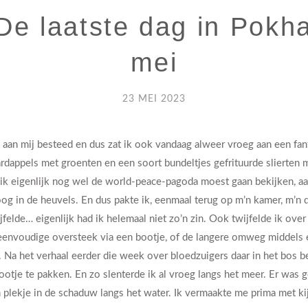
De laatste dag in Pokh
mei
23 MEI 2023
t aan mij besteed en dus zat ik ook vandaag alweer vroeg aan een fant
ardappels met groenten en een soort bundeltjes gefrituurde slierten 
 ik eigenlijk nog wel de world-peace-pagoda moest gaan bekijken, aa
og in de heuvels. En dus pakte ik, eenmaal terug op m’n kamer, m’n d
jfelde… eigenlijk had ik helemaal niet zo’n zin. Ook twijfelde ik over
 eenvoudige oversteek via een bootje, of de langere omweg middels
. Na het verhaal eerder die week over bloedzuigers daar in het bos b
otje te pakken. En zo slenterde ik al vroeg langs het meer. Er was g
 plekje in de schaduw langs het water. Ik vermaakte me prima met kij