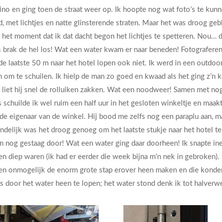
ino en ging toen de straat weer op. Ik hoopte nog wat foto’s te ku
nd, met lichtjes en natte glinsterende straten. Maar het was droog 
 het moment dat ik dat dacht begon het lichtjes te spetteren. Nou… d
 brak de hel los! Wat een water kwam er naar beneden! Fotograferen 
de laatste 50 m naar het hotel lopen ook niet. Ik werd in een outdoo
 om te schuilen. Ik hielp de man zo goed en kwaad als het ging z’n
n liet hij snel de rolluiken zakken. Wat een noodweer! Samen met no
 schuilde ik wel ruim een half uur in het gesloten winkeltje en maa
de eigenaar van de winkel. Hij bood me zelfs nog een paraplu aan, m
indelijk was het droog genoeg om het laatste stukje naar het hotel t
 nog gestaag door! Wat een water ging daar doorheen! Ik snapte i
en diep waren (ik had er eerder die week bijna m’n nek in gebroken).
n onmogelijk de enorm grote stap erover heen maken en die konden
s door het water heen te lopen; het water stond denk ik tot halverw