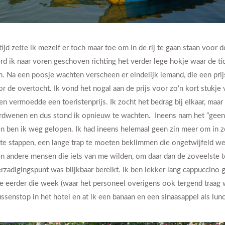
ijd zette ik mezelf er toch maar toe om in de rij te gaan staan voor d
rd ik naar voren geschoven richting het verder lege hokje waar de t
 Na een poosje wachten verscheen er eindelijk iemand, die een pri
 de overtocht. Ik vond het nogal aan de prijs voor zo’n kort stukje
n vermoedde een toeristenprijs. Ik zocht het bedrag bij elkaar, maa
dwenen en dus stond ik opnieuw te wachten. Ineens nam het “geen
n ben ik weg gelopen. Ik had ineens helemaal geen zin meer om in z
 te stappen, een lange trap te moeten beklimmen die ongetwijfeld we
n andere mensen die iets van me wilden, om daar dan de zoveelste 
rzadigingspunt was blijkbaar bereikt. Ik ben lekker lang cappuccino 
tje eerder die week (waar het personeel overigens ook tergend traag 
ssenstop in het hotel en at ik een banaan en een sinaasappel als lunc