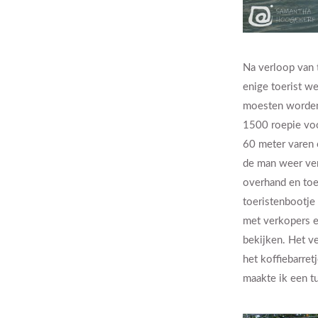
Na verloop van t
enige toerist we
moesten worden.
1500 roepie voor
60 meter varen e
de man weer ver
overhand en toe
toeristenbootje
met verkopers e
bekijken. Het ve
het koffiebarre
maakte ik een tu