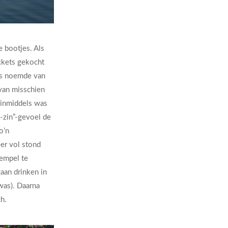
e bootjes. Als
ickets gekocht
js noemde van
 van misschien
r inmiddels was
-zin”-gevoel de
o’n
er vol stond
tempel te
gaan drinken in
was). Daarna
h.