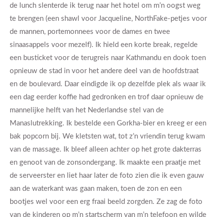
de lunch slenterde ik terug naar het hotel om m’n oogst weg
te brengen (een shawl voor Jacqueline, NorthFake-petjes voor
de mannen, portemonnees voor de dames en twee
sinaasappels voor mezelf). Ik hield een korte break, regelde
een busticket voor de terugreis naar Kathmandu en dook toen
opnieuw de stad in voor het andere deel van de hoofdstraat
en de boulevard. Daar eindigde ik op dezelfde plek als waar ik
een dag eerder koffie had gedronken en trof daar opnieuw de
mannelijke helft van het Nederlandse stel van de
Manaslutrekking. Ik bestelde een Gorkha-bier en kreeg er een
bak popcorn bij. We kletsten wat, tot z’n vriendin terug kwam
van de massage. Ik bleef alleen achter op het grote dakterras
en genoot van de zonsondergang. Ik maakte een praatje met
de serveerster en liet haar later de foto zien die ik even gauw
aan de waterkant was gaan maken, toen de zon en een
bootjes wel voor een erg fraai beeld zorgden. Ze zag de foto
van de kinderen op m’n startscherm van m’n telefoon en wilde