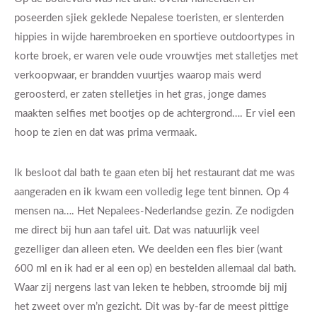
poseerden sjiek geklede Nepalese toeristen, er slenterden
hippies in wijde harembroeken en sportieve outdoortypes in
korte broek, er waren vele oude vrouwtjes met stalletjes met
verkoopwaar, er brandden vuurtjes waarop mais werd
geroosterd, er zaten stelletjes in het gras, jonge dames
maakten selfies met bootjes op de achtergrond…. Er viel een
hoop te zien en dat was prima vermaak.
Ik besloot dal bath te gaan eten bij het restaurant dat me was
aangeraden en ik kwam een volledig lege tent binnen. Op 4
mensen na…. Het Nepalees-Nederlandse gezin. Ze nodigden
me direct bij hun aan tafel uit. Dat was natuurlijk veel
gezelliger dan alleen eten. We deelden een fles bier (want
600 ml en ik had er al een op) en bestelden allemaal dal bath.
Waar zij nergens last van leken te hebben, stroomde bij mij
het zweet over m’n gezicht. Dit was by-far de meest pittige