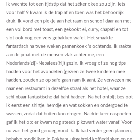
ik wachtte tot een tijdstip dat het zéker okee zou zijn. Iets
voor half 9 kwam ik de trap af en toen was het behoorlijk
druk. Ik vond een plekje aan het raam en schoof daar aan met
een vol bord met toast, een gekookt ei, curry, chapati en tot
slot ook nog een vers gebakken wafel. Het smaakte
fantastisch na twee weken pannenkoek ’s ochtends. Ik raakte
aan de praat met de mensen vlak achter me, een
Nederlands(zij)-Nepalees(hij) gezin. Ik vroeg of ze nog tips
hadden voor het avondeten (gezien ze twee kinderen mee
hadden, zouden ze op safe gaan nam ik aan). Ze verwezen me
naar een restaurant in dezelfde straat als het hotel, waar ze
schijnbaar fantastische dal baht hadden. Na het ontbijt besloot
ik eerst een shirtje, hemdje en wat sokken en ondergoed te
wassen, zodat dat buiten kon drogen. Na drie keer naspoelen
gaf ik het op: er kwam nog steeds pikzwart water vanaf. Voor
nu was het goed genoeg vond ik. Ik had verder geen plannen,
behalve rondkijken in Pokhara, uitgebreid koffiedrinken en op