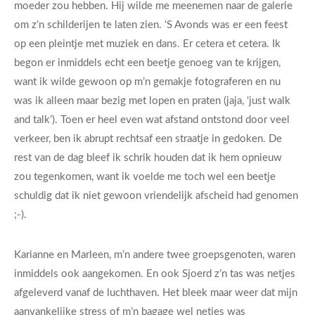
moeder zou hebben. Hij wilde me meenemen naar de galerie
om z’n schilderijen te laten zien. ‘S Avonds was er een feest
op een pleintje met muziek en dans. Er cetera et cetera. Ik
begon er inmiddels echt een beetje genoeg van te krijgen,
want ik wilde gewoon op m’n gemakje fotograferen en nu
was ik alleen maar bezig met lopen en praten (jaja, ‘just walk
and talk’). Toen er heel even wat afstand ontstond door veel
verkeer, ben ik abrupt rechtsaf een straatje in gedoken. De
rest van de dag bleef ik schrik houden dat ik hem opnieuw
zou tegenkomen, want ik voelde me toch wel een beetje
schuldig dat ik niet gewoon vriendelijk afscheid had genomen
;-).
Karianne en Marleen, m’n andere twee groepsgenoten, waren
inmiddels ook aangekomen. En ook Sjoerd z’n tas was netjes
afgeleverd vanaf de luchthaven. Het bleek maar weer dat mijn
aanvankelijke stress of m’n bagage wel netjes was