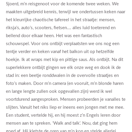
Sjoerd, m’n reisgenoot voor de komende twee weken. We
maakten uitgebreid kennis, terwijl we ondertussen keken naar
het kleurrijke chaotische tafereel in het straatje: mensen,
riksja’s, auto’s, scooters, fietsen…. alles luid toeterend en
bellend door elkaar heen. Het was een fantastisch
schouwspel. Voor ons ontbijt verplaatsten we ons nog een
tentje verder en keken vanaf het balkon uit op hetzelfde
hoekje. Ik at wraps met kip en pittige saus. Als ontbijt. Na dit
superlekkere ontbijt gingen we elk onze weg en dook ik de
stad in: een beetje ronddwalen in de overvolle straatjes en
foto’s maken. Door m’n camera (en vooruit, m’n blonde haren
en lange lengte zullen ook opgevallen zijn) werd ik wel
voortdurend aangesproken. Mensen probeerden je vanalles te
slijten. Vanuit het niks liep er ineens een jongen met me mee.
Een student, vertelde hij, en hij moest z’n Engels leren door
mensen aan te spreken. ‘Walk and talk’. Nou, dat ging hem
goed af. Hij kletste de oren van m’n kop en stelde allerlei