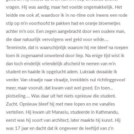
vragen. Hij was aardig, maar het voelde ongemakkelijk. Het
leidde me ook af, waardoor ik in no-time ook ineens een rode
stip op m’n voorhoofd te pakken had en oranje bloemetjes
achter m’n oor. Een zegen aangebracht door een oudere man,
die daar natuurlijk vervolgens wel geld voor wilde….
Tenminste, dat is waarschijnlijk waarom hij me bleef na roepen
toen ik zogenaamd onwetend door liep. Na enige tijd wist ik
dan toch eindelijk vriendelijk afscheid te nemen van m’n
student en haalde ik opgelucht adem. Lukraak dwaalde ik
verder. Van straatje naar straatje, inmiddels nul richtinggevoel
meer, maar vooruit, dat kwam vast wel goed. En toen…
plotseling…. Was daar uit het niets opnieuw die student.
Zucht. Opnieuw bleef hij met mee lopen en me vanalles
vertellen. Hij kwam uit Manaslu, studeerde in Kathmandu,
eerst was hij soort van architect, later maakte hij kunst. Hij
was 17 jaar en dacht dat ik ongeveer de leeftijd van z’n