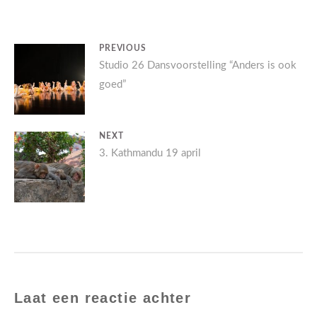
BERICHT
PREVIOUS
Previous
Studio 26 Dansvoorstelling “Anders is ook
NAVIGATIE
goed”
post:
NEXT
Next
3. Kathmandu 19 april
post:
Laat een reactie achter